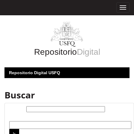
Skip
navigation
Repositorio
Digital
Repositorio Digital USFQ
Buscar
Buscar:
por