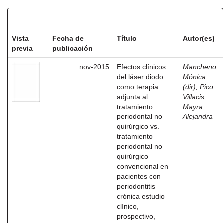
Resultados por ítem:
Vista
Fecha de
Título
Autor(es)
previa
publicación
nov-2015
Efectos clínicos
Mancheno,
del láser diodo
Mónica
como terapia
(dir)
;
Pico
adjunta al
Villacis,
tratamiento
Mayra
periodontal no
Alejandra
quirúrgico vs.
tratamiento
periodontal no
quirúrgico
convencional en
pacientes con
periodontitis
crónica estudio
clínico,
prospectivo,