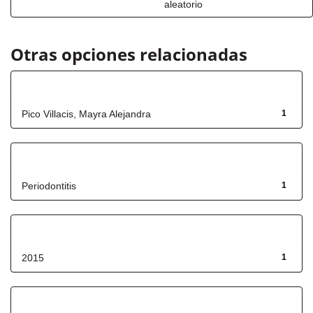
aleatorio
Otras opciones relacionadas
Autor
Pico Villacis, Mayra Alejandra
1
Título
Periodontitis
1
Fecha de lanzamiento
2015
1
Has File(s)