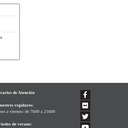
is
rarios de Atención
mestres regulares:
nes a viernes: de 7h00 a 21h00
ríodos de verano: