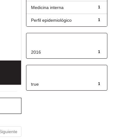
Medicina interna
1
Perfil epidemiológico
1
Fecha de lanzamiento
2016
1
Has File(s)
true
1
Siguiente