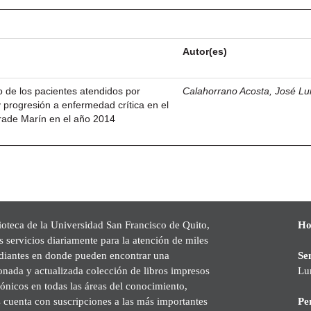
Autor(es)
o de los pacientes atendidos por
Calahorrano Acosta, José Lu
y progresión a enfermedad crítica en el
rade Marín en el año 2014
ioteca de la Universidad San Francisco de Quito,
Ho
s servicios diariamente para la atención de miles
udiantes en donde pueden encontrar una
Se
onada y actualizada colección de libros impresos
Lu
rónicos en todas las áreas del conocimiento,
cuenta con suscripciones a las más importantes
Pe