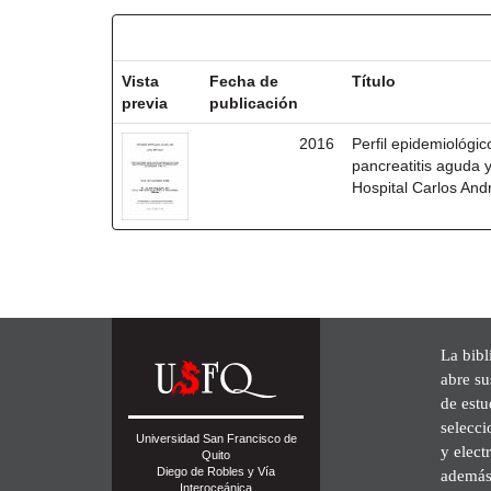
Resultados por ítem:
Vista
Fecha de
Título
previa
publicación
2016
Perfil epidemiológic
pancreatitis aguda 
Hospital Carlos And
La bibl
abre su
de est
selecci
Universidad San Francisco de
y elect
Quito
Diego de Robles y Vía
además 
Interoceánica