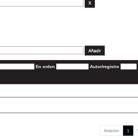
En orden
Autor/registro
Anterior
1