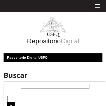
Skip
navigation
Repositorio
Digital
Repositorio Digital USFQ
Buscar
Buscar:
por