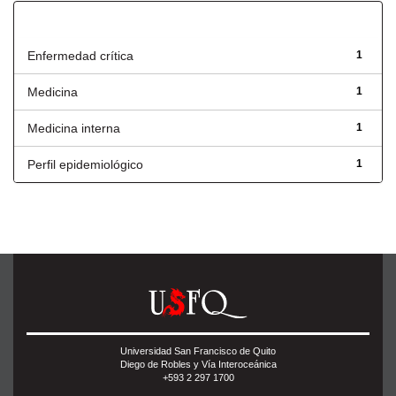
Título
Enfermedad crítica
1
Medicina
1
Medicina interna
1
Perfil epidemiológico
1
Universidad San Francisco de Quito
Diego de Robles y Vía Interoceánica
+593 2 297 1700