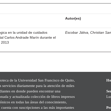
Autor(es)
lógica en la unidad de cuidados
Escobar Játiva, Christian Sa
ital Carlos Andrade Marín durante el
l 2013
ioteca de la Universidad San Francisco de Quito,
Ho
s servicios diariamente para la atención de miles
udiantes en donde pueden encontrar una
Se
onada y actualizada colección de libros impresos
Lu
rónicos en todas las áreas del conocimiento,
cuenta con suscripciones a las más importantes
Pe