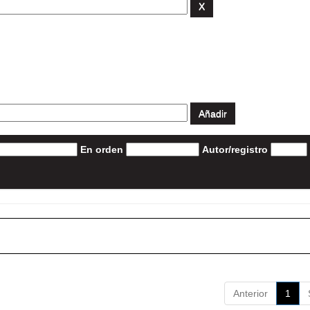
En orden
Autor/registro
Anterior
1