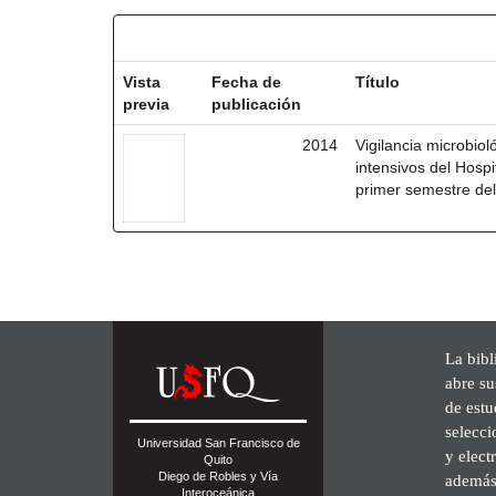
Resultados por ítem:
Vista
Fecha de
Título
previa
publicación
2014
Vigilancia microbio
intensivos del Hosp
primer semestre de
La bibl
abre su
de est
selecci
Universidad San Francisco de
y elect
Quito
Diego de Robles y Vía
además 
Interoceánica