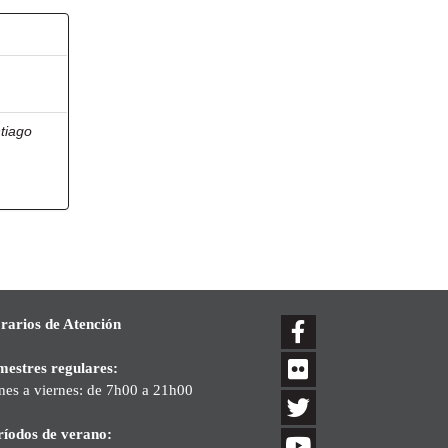
ntiago
rarios de Atención
mestres regulares:
nes a viernes: de 7h00 a 21h00
ríodos de verano: