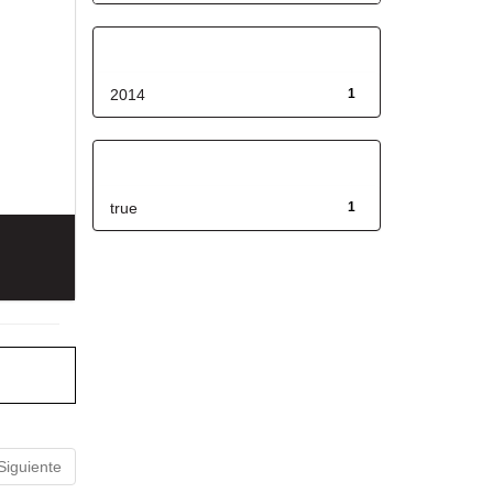
Fecha de lanzamiento
2014
1
Has File(s)
true
1
Siguiente