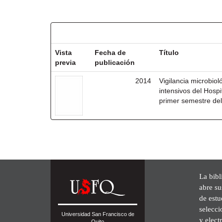
Resultados por ítem:
Vista
Fecha de
Título
previa
publicación
2014
Vigilancia microbio
intensivos del Hosp
primer semestre de
La bibl
abre su
de est
selecci
Universidad San Francisco de
y elect
Quito