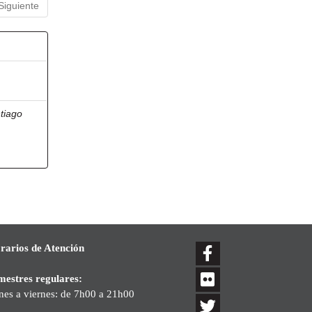
Siguiente
ntiago
rarios de Atención
mestres regulares:
nes a viernes: de 7h00 a 21h00