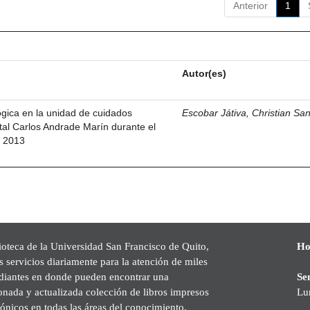
Anterior
1
Autor(es)
lógica en la unidad de cuidados
Escobar Játiva, Christian Sa
ital Carlos Andrade Marín durante el
l 2013
ioteca de la Universidad San Francisco de Quito,
Ho
s servicios diariamente para la atención de miles
udiantes en donde pueden encontrar una
Se
onada y actualizada colección de libros impresos
Lu
rónicos en todas las áreas del conocimiento,