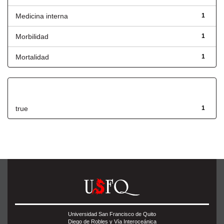
Medicina interna
1
Morbilidad
1
Mortalidad
1
Has File(s)
true
1
Universidad San Francisco de Quito
Diego de Robles y Vía Interoceánica