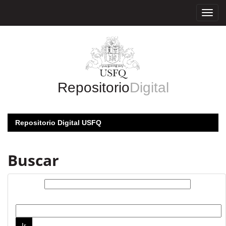
Skip
navigation
Repositorio
Digital
Repositorio Digital USFQ
Buscar
Buscar:
por