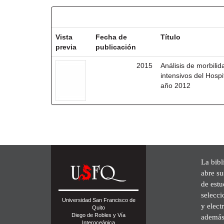
Resultados por ítem:
Vista
Fecha de
Título
previa
publicación
2015
Análisis de morbili
intensivos del Hosp
año 2012
La bibl
abre su
de est
selecci
Universidad San Francisco de
y elect
Quito
Diego de Robles y Vía
además 
Interoceánica