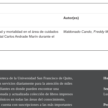
Autor(es)
dad y mortalidad en el área de cuidados
Maldonado Cando, Freddy M
ital Carlos Andrade Marín durante el
ioteca de la Universidad San Francisco de Quito,
Ho
s servicios diariamente para la atención de miles
udiantes en donde pueden encontrar una
Se
onada y actualizada colección de libros impresos
Lu
rónicos en todas las áreas del conocimiento,
cuenta con suscripciones a las más importantes
Pe