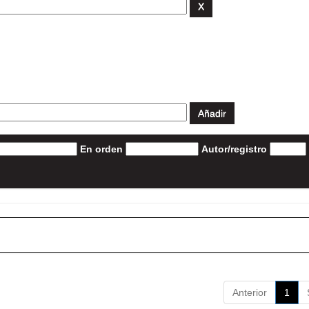
En orden
Autor/registro
Anterior
1