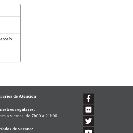
arcelo
rarios de Atención
mestres regulares:
nes a viernes: de 7h00 a 21h00
ríodos de verano: