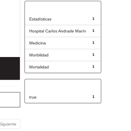
Título
Estadísticas
1
Hospital Carlos Andrade Marín
1
Medicina
1
Morbilidad
1
Mortalidad
1
Has File(s)
true
1
Siguiente