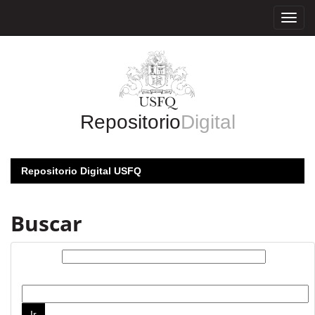
Skip
navigation
Repositorio
Digital
Repositorio Digital USFQ
Buscar
Buscar:
por