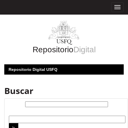
Skip
navigation
Repositorio
Digital
Repositorio Digital USFQ
Buscar
Buscar:
por