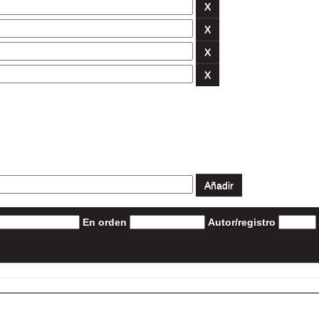
En orden
Autor/registro