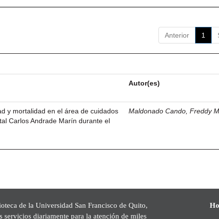
Anterior
1
Autor(es)
dad y mortalidad en el área de cuidados
Maldonado Cando, Freddy M
ital Carlos Andrade Marín durante el
ioteca de la Universidad San Francisco de Quito,
Ho
s servicios diariamente para la atención de miles