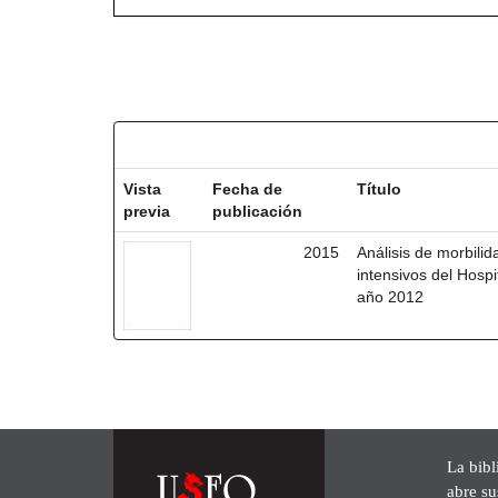
Resultados por ítem:
Vista
Fecha de
Título
previa
publicación
2015
Análisis de morbili
intensivos del Hosp
año 2012
La bibl
abre su