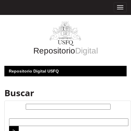
Skip
navigation
Repositorio
Digital
Repositorio Digital USFQ
Buscar
Buscar:
por