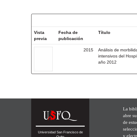
Resultados por ítem:
Vista
Fecha de
Título
previa
publicación
2015
Análisis de morbili
intensivos del Hosp
año 2012
La bibl
abre su
de est
selecci
Universidad San Francisco de
y elect
Quito