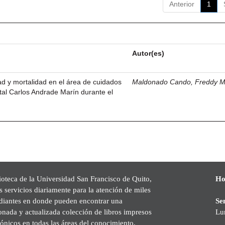
Anterior
1
Autor(es)
dad y mortalidad en el área de cuidados
Maldonado Cando, Freddy M
ital Carlos Andrade Marín durante el
ioteca de la Universidad San Francisco de Quito,
Ho
s servicios diariamente para la atención de miles
udiantes en donde pueden encontrar una
Se
onada y actualizada colección de libros impresos
Lu
rónicos en todas las áreas del conocimiento,