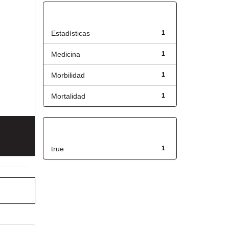
Título
Estadísticas
1
Medicina
1
Morbilidad
1
Mortalidad
1
Has File(s)
true
1