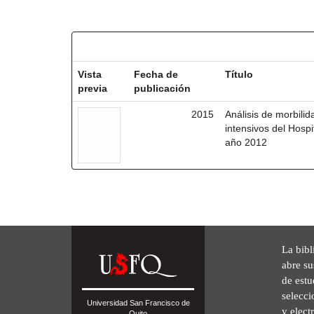
Resultados por ítem:
Vista
Fecha de
Título
previa
publicación
2015
Análisis de morbili
intensivos del Hosp
año 2012
La bibl
abre su
de est
selecci
Universidad San Francisco de
y elect
Quito