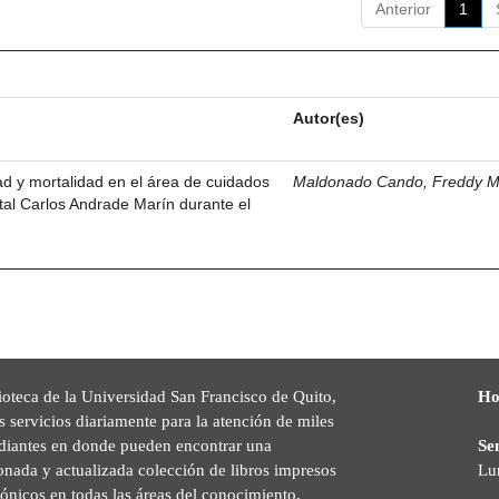
Anterior
1
Autor(es)
dad y mortalidad en el área de cuidados
Maldonado Cando, Freddy M
ital Carlos Andrade Marín durante el
ioteca de la Universidad San Francisco de Quito,
Ho
s servicios diariamente para la atención de miles
udiantes en donde pueden encontrar una
Se
onada y actualizada colección de libros impresos
Lu
rónicos en todas las áreas del conocimiento,