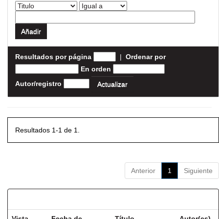
Resultados por página
|
Ordenar por
En orden
Autor/registro
Resultados 1-1 de 1.
Anterior
1
Siguiente
Resultados por ítem:
Vista
Fecha de
Título
Autor(es)