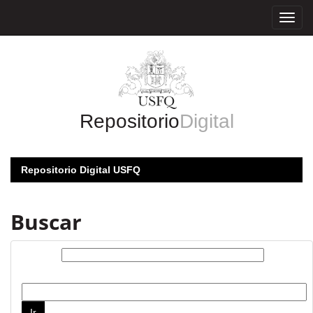
Skip
navigation
Repositorio
Digital
Repositorio Digital USFQ
Buscar
Buscar:
por