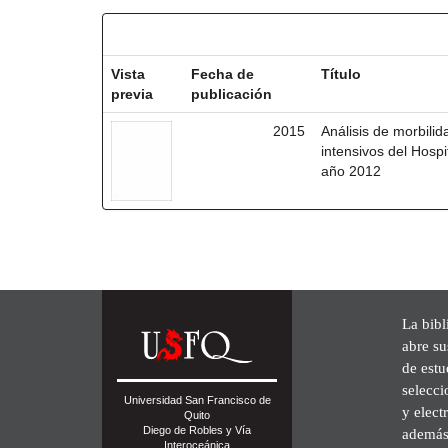
Resultados por ítem:
Vista
Fecha de
Título
previa
publicación
2015
Análisis de morbili
intensivos del Hosp
año 2012
La bibl
abre su
de est
selecci
Universidad San Francisco de
y elect
Quito
Diego de Robles y Vía
además 
Interoceánica