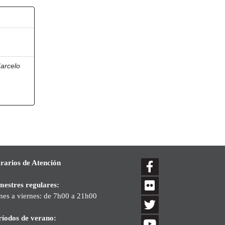
arcelo
rarios de Atención
mestres regulares:
nes a viernes: de 7h00 a 21h00
ríodos de verano: