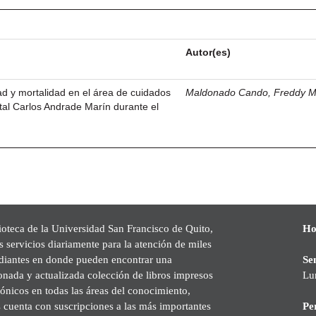
Autor(es)
dad y mortalidad en el área de cuidados
Maldonado Cando, Freddy M
ital Carlos Andrade Marín durante el
ioteca de la Universidad San Francisco de Quito,
Ho
s servicios diariamente para la atención de miles
udiantes en donde pueden encontrar una
Se
onada y actualizada colección de libros impresos
Lu
rónicos en todas las áreas del conocimiento,
cuenta con suscripciones a las más importantes
Pe