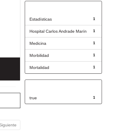
Título
Estadísticas
1
Hospital Carlos Andrade Marín
1
Medicina
1
Morbilidad
1
Mortalidad
1
Has File(s)
true
1
Siguiente