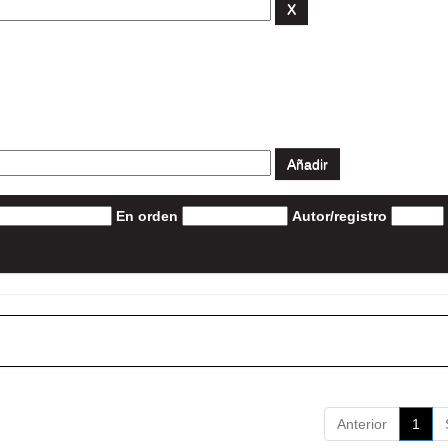
En orden
Autor/registro
Anterior
1