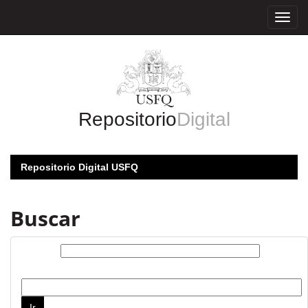
Skip
navigation
Repositorio
Digital
Repositorio Digital USFQ
Buscar
Buscar:
por