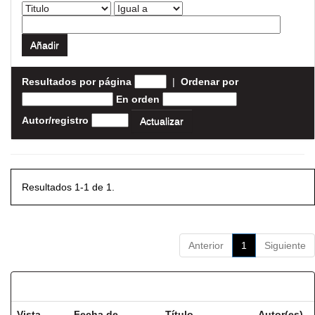
Resultados por página
|
Ordenar por
En orden
Autor/registro
Resultados 1-1 de 1.
Anterior
1
Siguiente
Resultados por ítem:
Vista
Fecha de
Título
Autor(es)