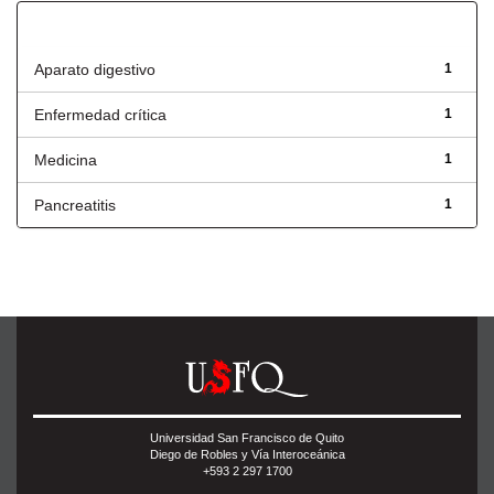
Título
Aparato digestivo
1
Enfermedad crítica
1
Medicina
1
Pancreatitis
1
Universidad San Francisco de Quito
Diego de Robles y Vía Interoceánica
+593 2 297 1700