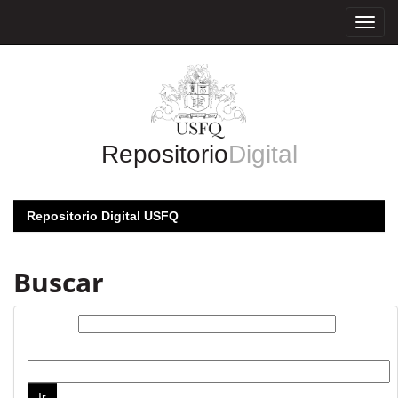
Skip
navigation
Repositorio
Digital
Repositorio Digital USFQ
Buscar
Buscar:
por