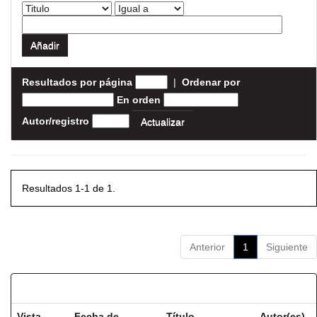
Resultados por página
|
Ordenar por
En orden
Autor/registro
Resultados 1-1 de 1.
Anterior
1
Siguiente
Resultados por ítem:
Vista
Fecha de
Título
Autor(es)