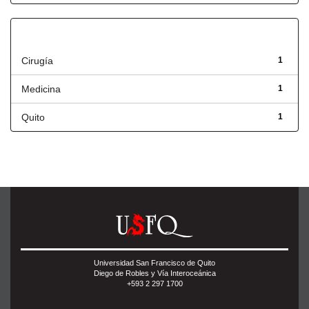
Título
Cirugía
1
Medicina
1
Quito
1
Universidad San Francisco de Quito
Diego de Robles y Vía Interoceánica
+593 2 297 1700