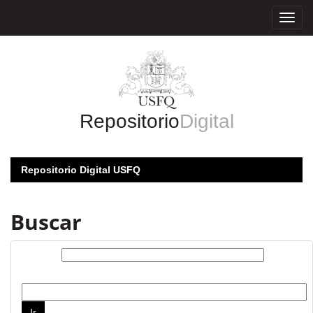
Skip
navigation
Repositorio
Digital
Repositorio Digital USFQ
Buscar
Buscar:
por