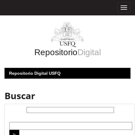
Skip
navigation
Repositorio
Digital
Repositorio Digital USFQ
Buscar
Buscar:
por