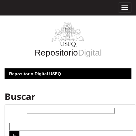
Skip
navigation
Repositorio
Digital
Repositorio Digital USFQ
Buscar
Buscar:
por