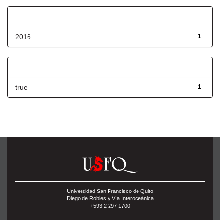
Fecha de lanzamiento
2016
1
Has File(s)
true
1
Universidad San Francisco de Quito
Diego de Robles y Vía Interoceánica
+593 2 297 1700