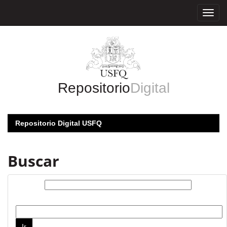
Skip
navigation
Repositorio
Digital
Repositorio Digital USFQ
Buscar
Buscar:
por