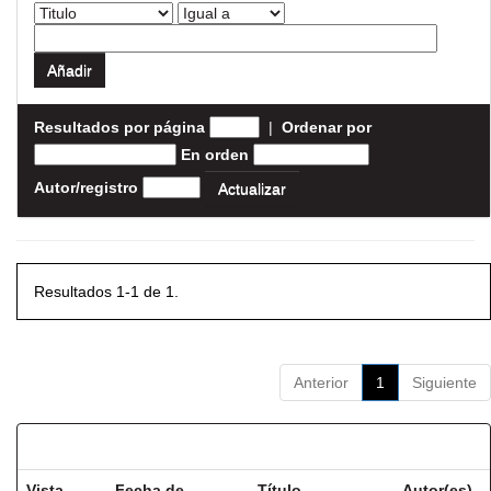
Resultados por página
|
Ordenar por
En orden
Autor/registro
Resultados 1-1 de 1.
Anterior
1
Siguiente
Resultados por ítem:
Vista
Fecha de
Título
Autor(es)