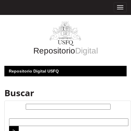
Skip
navigation
Repositorio
Digital
Repositorio Digital USFQ
Buscar
Buscar:
por