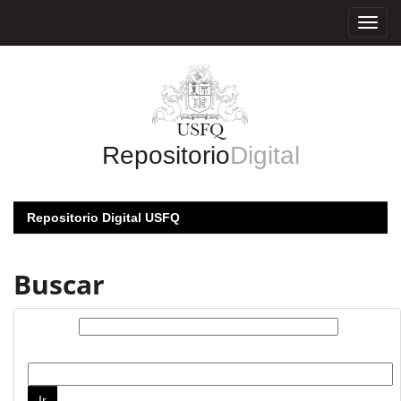
Skip
navigation
Repositorio
Digital
Repositorio Digital USFQ
Buscar
Buscar:
por