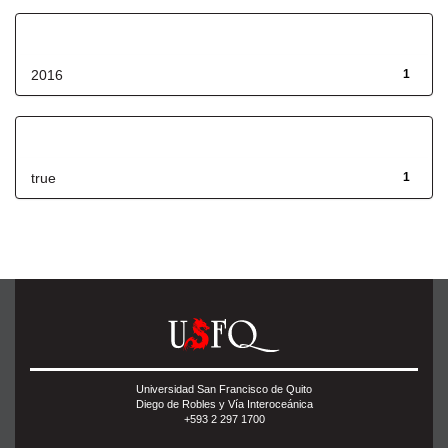
Fecha de lanzamiento
2016
1
Has File(s)
true
1
Universidad San Francisco de Quito
Diego de Robles y Vía Interoceánica
+593 2 297 1700