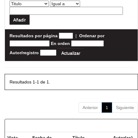
Resultados por página
|
Ordenar por
En orden
Autor/registro
Resultados 1-1 de 1.
Anterior
1
Siguiente
Resultados por ítem:
Vista
Fecha de
Título
Autor(es)