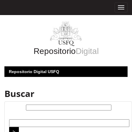
Skip
navigation
Repositorio
Digital
Repositorio Digital USFQ
Buscar
Buscar:
por