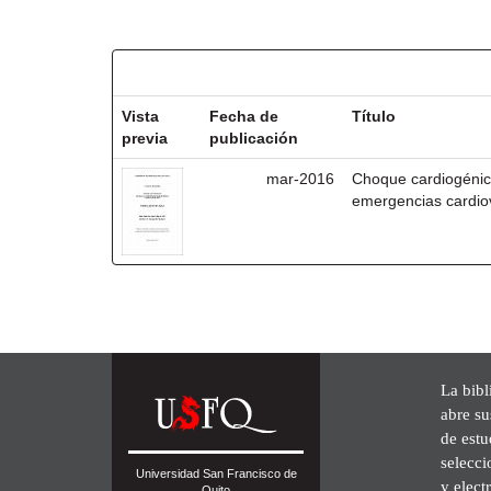
Resultados por ítem:
Vista
Fecha de
Título
previa
publicación
mar-2016
Choque cardiogénic
emergencias cardio
La bibl
abre su
de est
selecci
Universidad San Francisco de
y elect
Quito