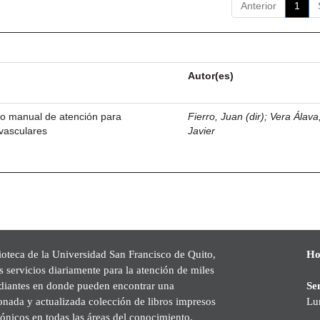
Anterior
1
Autor(es)
o manual de atención para
Fierro, Juan (dir)
;
Vera Álava
vasculares
Javier
ioteca de la Universidad San Francisco de Quito,
Ho
s servicios diariamente para la atención de miles
udiantes en donde pueden encontrar una
Se
onada y actualizada colección de libros impresos
Lu
rónicos en todas las áreas del conocimiento,