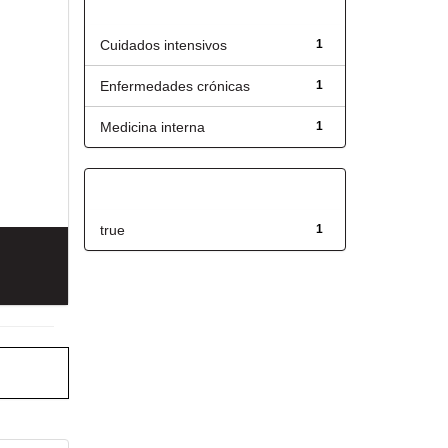
Título
Cuidados intensivos
1
Enfermedades crónicas
1
Medicina interna
1
Has File(s)
true
1