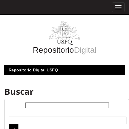
Skip
navigation
Repositorio
Digital
Repositorio Digital USFQ
Buscar
Buscar:
por