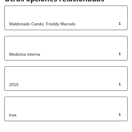
Autor
Maldonado Cando, Freddy Marcelo
1
Título
Medicina interna
1
Fecha de lanzamiento
2015
1
Has File(s)
true
1