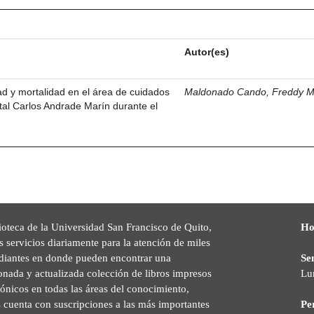
Autor(es)
dad y mortalidad en el área de cuidados
Maldonado Cando, Freddy M
ital Carlos Andrade Marín durante el
ioteca de la Universidad San Francisco de Quito,
Ho
s servicios diariamente para la atención de miles
udiantes en donde pueden encontrar una
Se
onada y actualizada colección de libros impresos
Lu
rónicos en todas las áreas del conocimiento,
cuenta con suscripciones a las más importantes
Pe