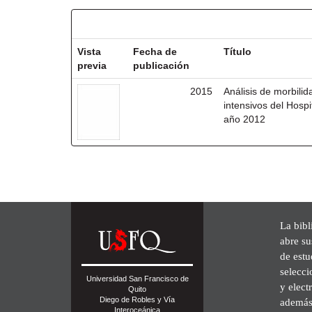
Resultados por ítem:
Vista
Fecha de
Título
previa
publicación
2015
Análisis de morbili
intensivos del Hosp
año 2012
La bibl
abre su
de est
selecci
Universidad San Francisco de
y elect
Quito
Diego de Robles y Vía
además 
Interoceánica