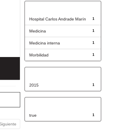
Título
Hospital Carlos Andrade Marín
1
Medicina
1
Medicina interna
1
Morbilidad
1
Fecha de lanzamiento
2015
1
Has File(s)
true
1
Siguiente