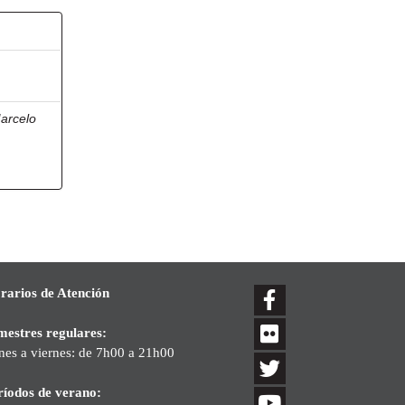
arcelo
rarios de Atención
mestres regulares:
nes a viernes: de 7h00 a 21h00
ríodos de verano: