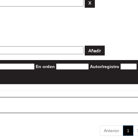
En orden
Autor/registro
Anterior
1