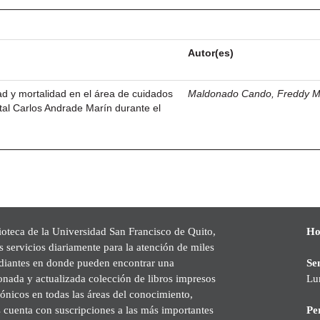
Autor(es)
dad y mortalidad en el área de cuidados
Maldonado Cando, Freddy M
ital Carlos Andrade Marín durante el
ioteca de la Universidad San Francisco de Quito,
Ho
s servicios diariamente para la atención de miles
udiantes en donde pueden encontrar una
Se
onada y actualizada colección de libros impresos
Lu
rónicos en todas las áreas del conocimiento,
cuenta con suscripciones a las más importantes
Pe