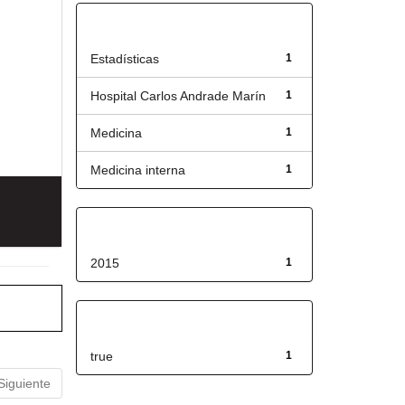
Título
Estadísticas
1
Hospital Carlos Andrade Marín
1
Medicina
1
Medicina interna
1
Fecha de lanzamiento
2015
1
Has File(s)
true
1
Siguiente