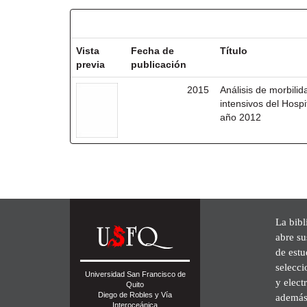
Resultados por ítem:
Vista
Fecha de
Título
previa
publicación
2015
Análisis de morbili
intensivos del Hosp
año 2012
La bibl
abre su
de est
selecci
Universidad San Francisco de
y elect
Quito
Diego de Robles y Vía
además 
Interoceánica