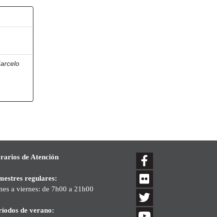
arcelo
rarios de Atención
mestres regulares:
nes a viernes: de 7h00 a 21h00
ríodos de verano: