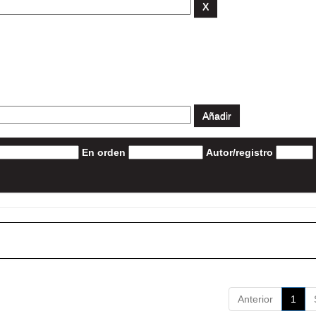
En orden
Autor/registro
Anterior
1