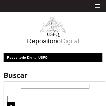
Skip
navigation
Repositorio
Digital
Repositorio Digital USFQ
Buscar
Buscar:
por