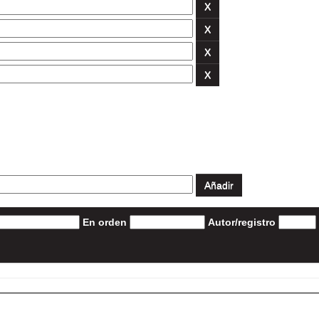
En orden
Autor/registro