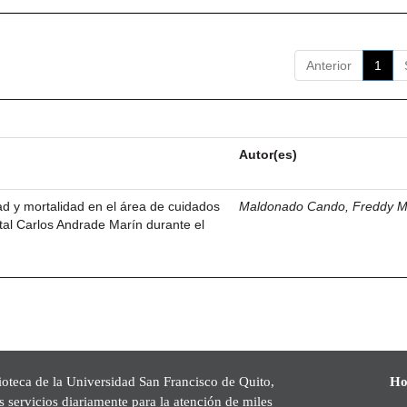
Anterior
1
Autor(es)
dad y mortalidad en el área de cuidados
Maldonado Cando, Freddy M
ital Carlos Andrade Marín durante el
ioteca de la Universidad San Francisco de Quito,
Ho
s servicios diariamente para la atención de miles