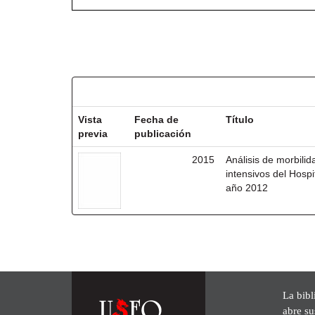
Resultados por ítem:
Vista
Fecha de
Título
previa
publicación
2015
Análisis de morbili
intensivos del Hosp
año 2012
La bibl
abre su