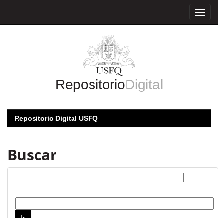
Skip
navigation
Repositorio
Digital
Repositorio Digital USFQ
Buscar
Buscar:
por