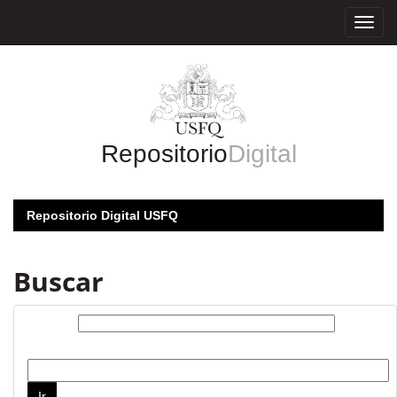
Skip
navigation
Repositorio
Digital
Repositorio Digital USFQ
Buscar
Buscar:
por