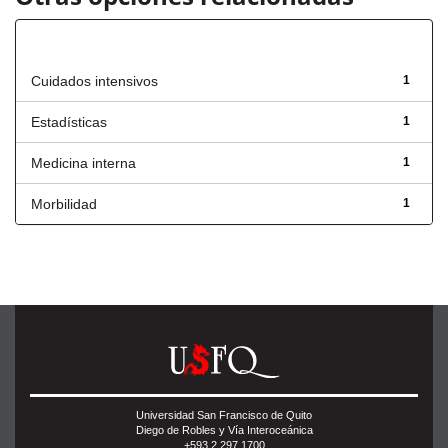
Título
Cuidados intensivos
1
Estadísticas
1
Medicina interna
1
Morbilidad
1
Universidad San Francisco de Quito
Diego de Robles y Vía Interoceánica
+593 2 297 1700