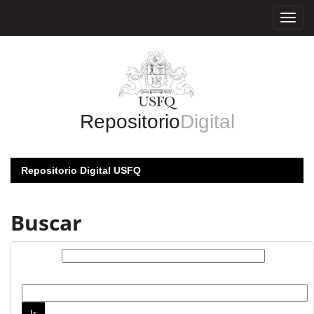
Skip
navigation
Repositorio
Digital
Repositorio Digital USFQ
Buscar
Buscar:
por