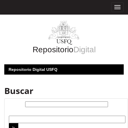
Skip
navigation
Repositorio
Digital
Repositorio Digital USFQ
Buscar
Buscar:
por