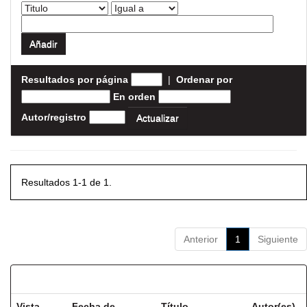
Resultados por página
|
Ordenar por
En orden
Autor/registro
Resultados 1-1 de 1.
Anterior
1
Siguiente
Resultados por ítem:
Vista
Fecha de
Título
Autor(es)