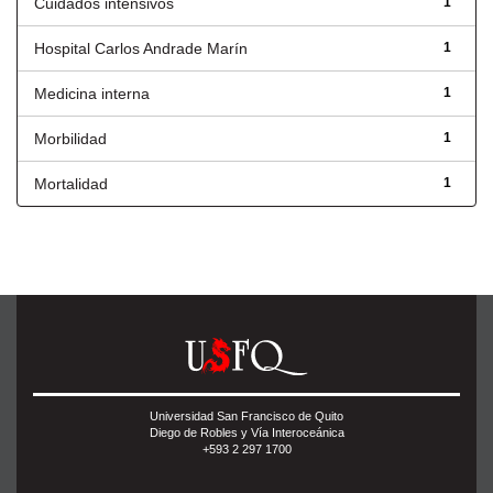
Cuidados intensivos
1
Hospital Carlos Andrade Marín
1
Medicina interna
1
Morbilidad
1
Mortalidad
1
Universidad San Francisco de Quito
Diego de Robles y Vía Interoceánica
+593 2 297 1700