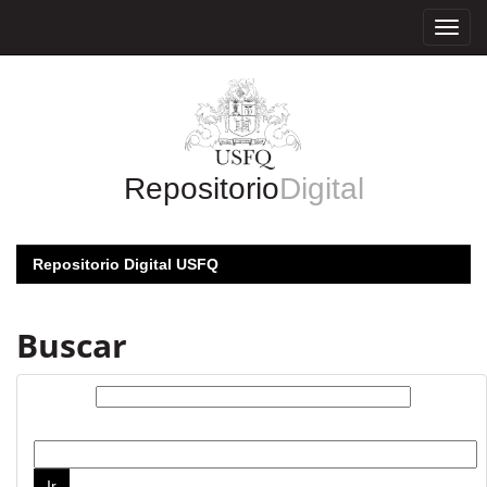
Skip
navigation
Repositorio
Digital
Repositorio Digital USFQ
Buscar
Buscar:
por