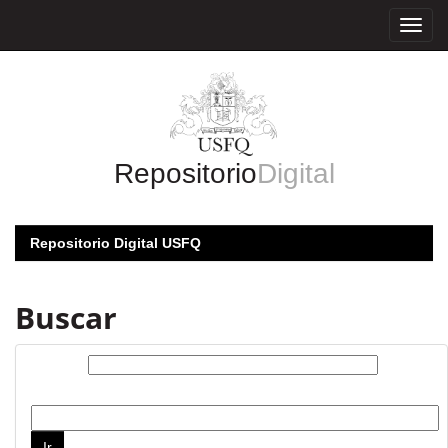
Skip
navigation
Repositorio
Digital
Repositorio Digital USFQ
Buscar
Buscar:
por