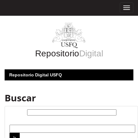
Skip
navigation
Repositorio
Digital
Repositorio Digital USFQ
Buscar
Buscar:
por