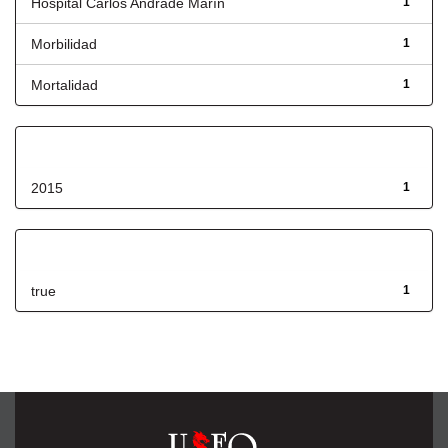
Hospital Carlos Andrade Marín
1
Morbilidad
1
Mortalidad
1
Fecha de lanzamiento
2015
1
Has File(s)
true
1