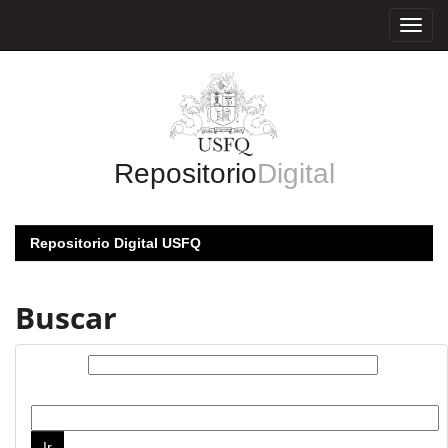
Skip
navigation
Repositorio
Digital
Repositorio Digital USFQ
Buscar
Buscar:
por