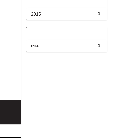
Fecha de lanzamiento
2015
1
Has File(s)
true
1