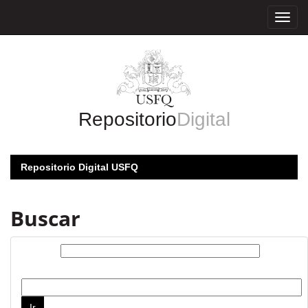
Skip
navigation
Repositorio
Digital
Repositorio Digital USFQ
Buscar
Buscar:
por