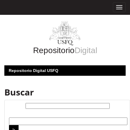
Skip
navigation
Repositorio
Digital
Repositorio Digital USFQ
Buscar
Buscar:
por