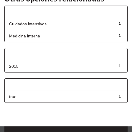
Título
Cuidados intensivos
1
Medicina interna
1
Fecha de lanzamiento
2015
1
Has File(s)
true
1