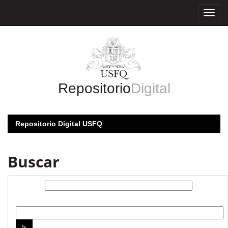
Skip
navigation
Repositorio
Digital
Repositorio Digital USFQ
Buscar
Buscar:
por