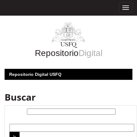
Skip
navigation
Repositorio
Digital
Repositorio Digital USFQ
Buscar
Buscar:
por