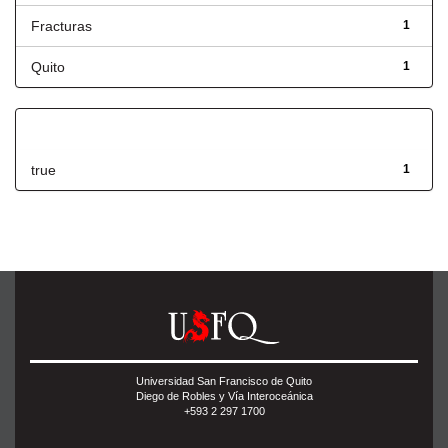
Fracturas
1
Quito
1
Has File(s)
true
1
Universidad San Francisco de Quito
Diego de Robles y Vía Interoceánica
+593 2 297 1700