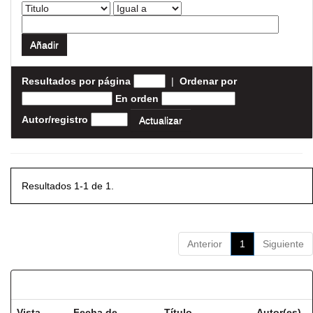
Resultados por página
|
Ordenar por
En orden
Autor/registro
Resultados 1-1 de 1.
Anterior
1
Siguiente
Resultados por ítem:
Vista
Fecha de
Título
Autor(es)