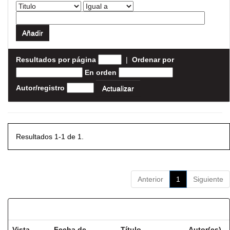
Resultados por página
|
Ordenar por
En orden
Autor/registro
Resultados 1-1 de 1.
Anterior
1
Siguiente
Resultados por ítem:
Vista
Fecha de
Título
Autor(es)