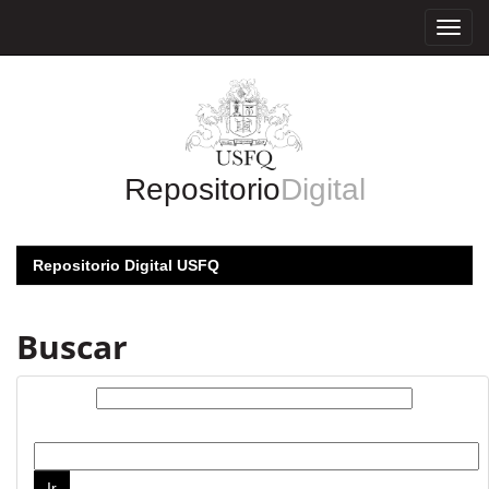
Skip
navigation
Repositorio
Digital
Repositorio Digital USFQ
Buscar
Buscar:
por