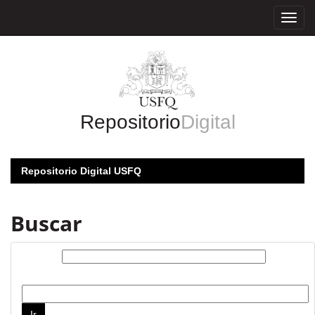
Skip
navigation
Repositorio
Digital
Repositorio Digital USFQ
Buscar
Buscar:
por