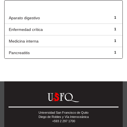
Título
Aparato digestivo
1
Enfermedad crítica
1
Medicina interna
1
Pancreatitis
1
Universidad San Francisco de Quito
Diego de Robles y Vía Interoceánica
+593 2 297 1700