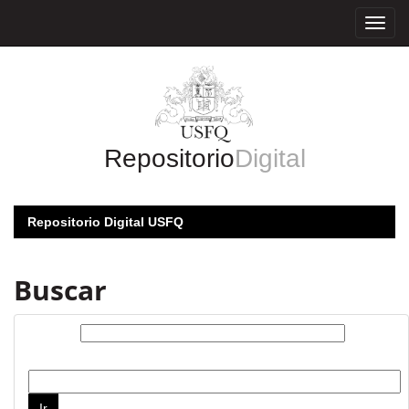
Skip
navigation
Repositorio
Digital
Repositorio Digital USFQ
Buscar
Buscar:
por