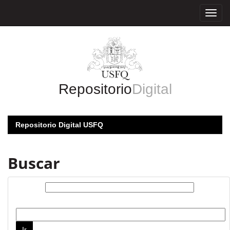
Skip
navigation
Repositorio
Digital
Repositorio Digital USFQ
Buscar
Buscar:
por