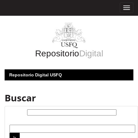
Skip
navigation
Repositorio
Digital
Repositorio Digital USFQ
Buscar
Buscar:
por