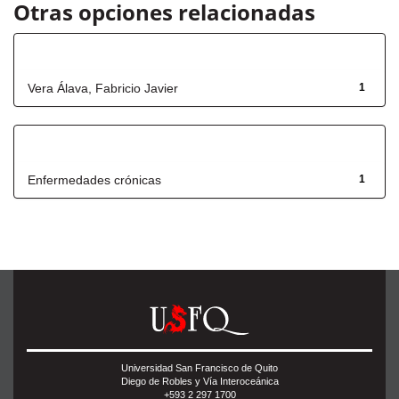
Otras opciones relacionadas
Autor
Vera Álava, Fabricio Javier
1
Título
Enfermedades crónicas
1
Universidad San Francisco de Quito
Diego de Robles y Vía Interoceánica
+593 2 297 1700