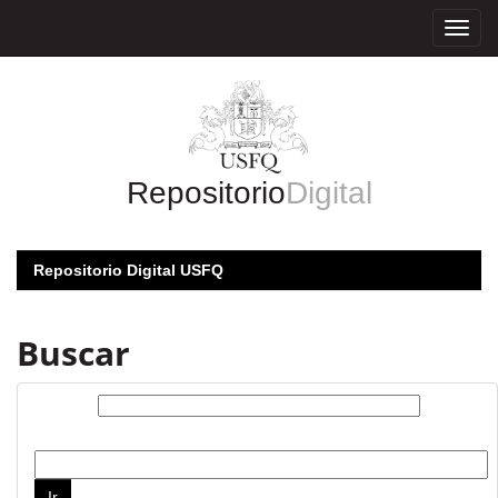
Skip
navigation
Repositorio
Digital
Repositorio Digital USFQ
Buscar
Buscar:
por