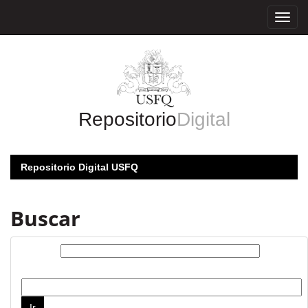
Skip
navigation
Repositorio
Digital
Repositorio Digital USFQ
Buscar
Buscar:
por